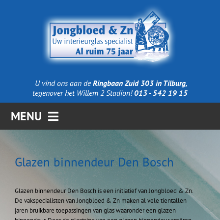
Ga
naar
inhoud
U vind ons aan de
Ringbaan Zuid 303 in Tilburg,
tegenover het Willem 2 Stadion!
013 - 542 19 15
MENU
Home
Glazen binnendeur Den Bosch
Producten
Glazen binnendeur Den Bosch is een initiatief van Jongbloed & Zn.
De vakspecialisten van Jongbloed & Zn maken al vele tientallen
Technieken
jaren bruikbare toepassingen van glas waaronder een glazen