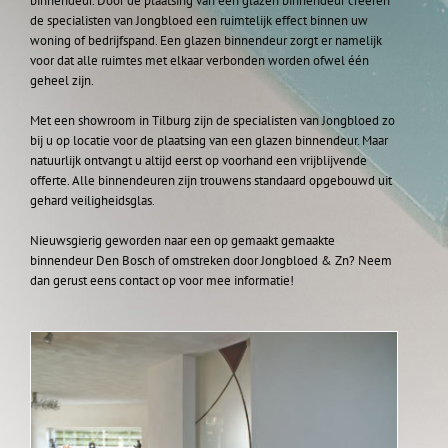
binnendeur. Door de plaatsing van een glazen binnendeur creëren
de specialisten van Jongbloed een ruimtelijk effect binnen uw
woning of bedrijfspand. Een glazen binnendeur zorgt er namelijk
Over ons
voor dat alle ruimtes met elkaar verbonden worden ofwel één
geheel zijn.
Links
Met een showroom in Tilburg zijn de specialisten van Jongbloed zo
bij u op locatie voor de plaatsing van een glazen binnendeur. Maar
natuurlijk ontvangt u altijd eerst op voorhand een vrijblijvende
Nieuws
offerte. Alle binnendeuren zijn trouwens standaard opgebouwd uit
gehard veiligheidsglas.
Nieuwsgierig geworden naar een op gemaakt gemaakte
Contact
binnendeur Den Bosch of omstreken door Jongbloed & Zn? Neem
dan gerust eens contact op voor mee informatie!