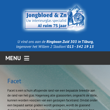
Ga
naar
inhoud
U vind ons aan de
Ringbaan Zuid 303 in Tilburg,
tegenover het Willem 2 Stadion!
013 - 542 19 15
MENU
Home
Facet
Producten
Facet is een schuin aflopende rand van een bepaalde breedte aan
de rand van het glas. Nagenoeg alle glassoorten, ongeacht de dikte,
kunnen worden voorzien van een geslepen facetrand. Omdat onder
Technieken
een bepaald aantal graden wordt geslepen, wordt de glasrand