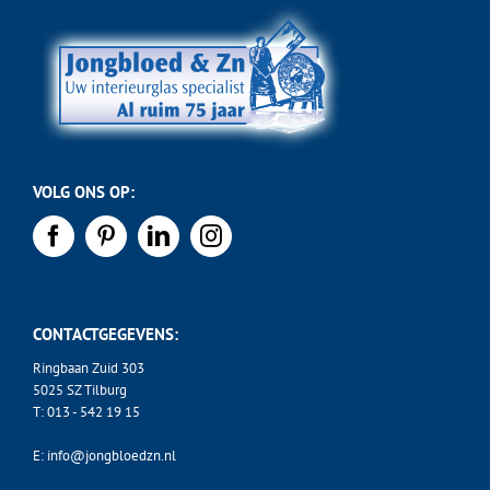
VOLG ONS OP:
CONTACTGEGEVENS:
Ringbaan Zuid 303
5025 SZ Tilburg
T:
013 - 542 19 15
E:
info@jongbloedzn.nl