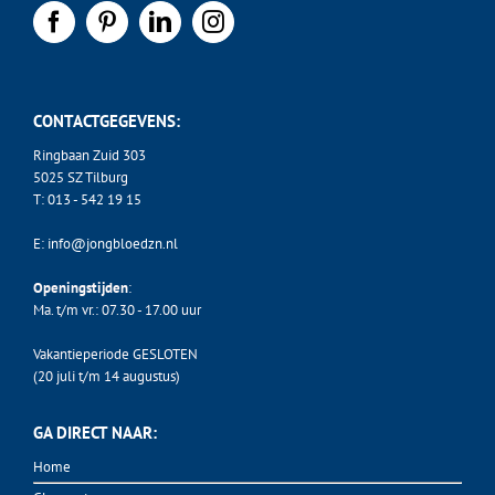
CONTACTGEGEVENS:
Ringbaan Zuid 303
5025 SZ Tilburg
T:
013 - 542 19 15
E:
info@jongbloedzn.nl
Openingstijden
:
Ma. t/m vr.: 07.30 - 17.00 uur
Vakantieperiode GESLOTEN
(20 juli t/m 14 augustus)
GA DIRECT NAAR:
Home