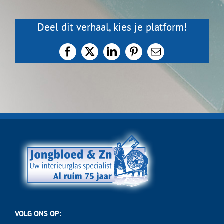
Over ons
Deel dit verhaal, kies je platform!
Facebook
X
LinkedIn
Pinterest
E-
Links
mail
Nieuws
Contact
VOLG ONS OP: